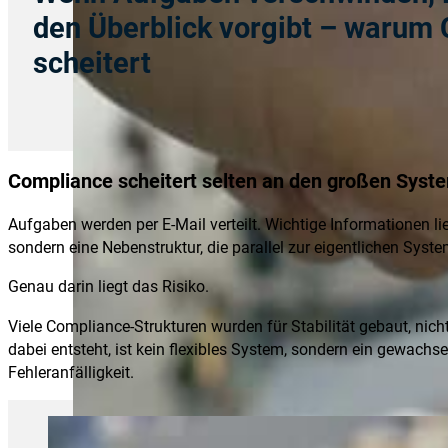
den Überblick vorgibt – warum 
scheitert
Compliance scheitert selten an den großen Syste
Aufgaben werden per E-Mail verteilt. Wichtige Informationen li
sondern eine Nebenstruktur, die parallel zur eigentlichen Syste
Genau darin liegt das Risiko.
Viele Compliance-Strukturen wurden für Stabilität
gebaut, nich
dabei entsteht, ist kein flexibles System, sondern ein gewac
Fehleranfälligkeit.