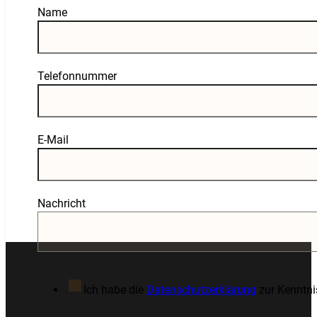
Guardian
Name
Telefonnummer
E-Mail
Nachricht
Ich habe die
Datenschutzerklärung
zur Kenntn