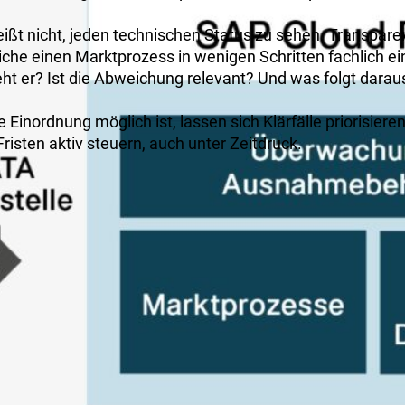
ißt nicht, jeden technischen Status zu sehen. Transpare
che einen Marktprozess in wenigen Schritten fachlich e
ht er? Ist die Abweichung relevant? Und was folgt darau
 Einordnung möglich ist, lassen sich Klärfälle priorisieren
isten aktiv steuern, auch unter Zeitdruck.
n