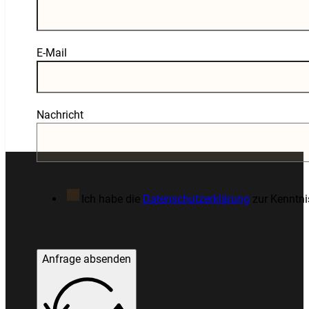
E-Mail
Nachricht
Ich habe die
Datenschutzerklärung
zur Kenntn
Anfrage absenden