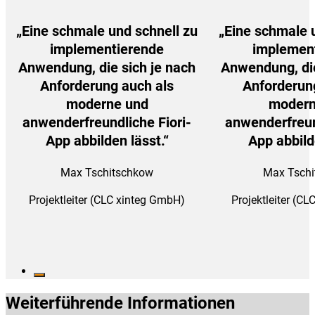
„Eine schmale und schnell zu
„Eine schmale 
implementierende
implemen
Anwendung, die sich je nach
Anwendung, die
Anforderung auch als
Anforderun
moderne und
modern
anwenderfreundliche Fiori-
anwenderfreun
App abbilden lässt.“
App abbild
Max Tschitschkow
Max Tsch
Projektleiter (CLC xinteg GmbH)
Projektleiter (C
Weiterführende Informationen