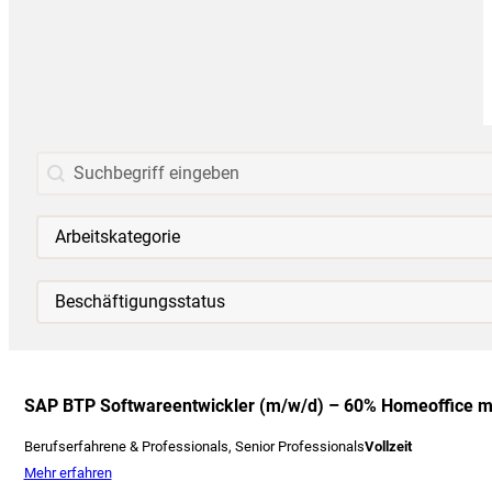
Suche (Plain)
Search content
Stellenangebote Personengruppe
Select content
Select content
Stellenangebote Beschäftigungsstatus
Select content
Select content
SAP BTP Softwareentwickler (m/w/d) – 60% Homeoffice m
Berufserfahrene & Professionals, Senior Professionals
Vollzeit
Mehr erfahren