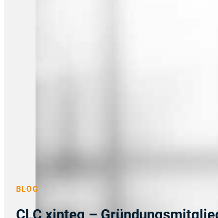
BLOG
CLC xinteg – Gründungsmitglie