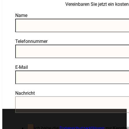
Vereinbaren Sie jetzt ein kost
Guardian
Name
Telefonnummer
E-Mail
Nachricht
Ich habe die
Datenschutzerklärung
zur Kenntn