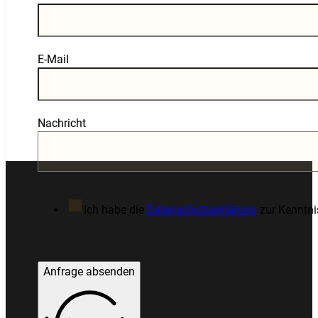
E-Mail
Nachricht
Ich habe die
Datenschutzerklärung
zur Kenntn
Anfrage absenden