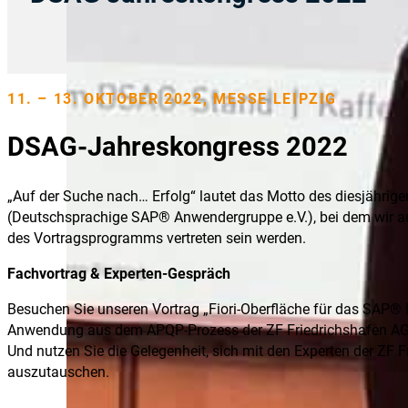
11. – 13. OKTOBER 2022, MESSE LEIPZIG
DSAG-Jahreskongress 2022
„Auf der Suche nach… Erfolg“ lautet das Motto des diesjähri
(Deutschsprachige SAP® Anwendergruppe e.V.), bei dem wir a
des Vortragsprogramms vertreten sein werden.
Fachvortrag & Experten-Gespräch
Besuchen Sie unseren Vortrag „Fiori-Oberfläche für das SAP®
Anwendung aus dem APQP-Prozess der ZF Friedrichshafen AG“
Und nutzen Sie die Gelegenheit, sich mit den Experten der ZF 
auszutauschen.