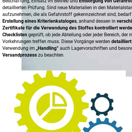
Beschaffung, Einsatz im Betrieb und
Entsorgung von Gefahrst
detaillierten Prüfung. Sind neue Materialien in den Material
aufzunehmen, die als Gefahrstoff gekennzeichnet sind, bedarf 
Erstellung eines Kriterienkataloges
, anhand dessen in
versch
Zertifikate für die Verwendung des Stoffes kontrolliert wer
Checklisten
geprüft, ob jede Abteilung oder jeder Bereich, der
Vorkehrungen treffen muss. Diese Vorgänge werden
detaillier
Verwendung im
„Handling“
auch Lagervorschriften und beson
Versandprozess
zu beachten.